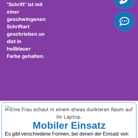
EINSATZARTEN
Mobiler Einsatz
So kann HörSchrift
Es gibt verschiedene Formen, bei denen der Einsatz von
eingesetzt werden!